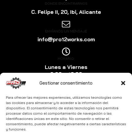
DÓNDE ENCONTRARNOS
C. Felipe II, 20, Ibi, Alicante
ENVÍANOS UN MENSAJE
info@pro12works.com
HORARIO:
Lunes a Viernes
9:00 a 18:00
Gestionar consentimiento
Para ofrecer las mejores experiencias, utilizamos tecnologías como
las cookies para almacenar y/o acceder a la información del
dispositivo. El consentimiento de estas tecnologías nos permitirá
procesar datos como el comportamiento de navegación o las
identificaciones únicas en este sitio. No consentir o retirar el
consentimiento, puede afectar negativamente a ciertas características
y funciones.