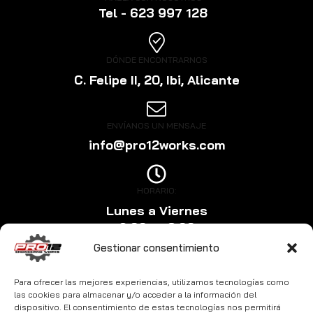
Tel - 623 997 128
DÓNDE ENCONTRARNOS
C. Felipe II, 20, Ibi, Alicante
ENVÍANOS UN MENSAJE
info@pro12works.com
HORARIO:
Lunes a Viernes
9:00 a 18:00
Gestionar consentimiento
Para ofrecer las mejores experiencias, utilizamos tecnologías como
las cookies para almacenar y/o acceder a la información del
dispositivo. El consentimiento de estas tecnologías nos permitirá