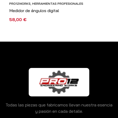
PRO12WORKS
,
HERRAMIENTAS PROFESIONALES
Medidor de ángulos digital
58,00
€
AÑADIR AL CARRITO
VISTA RÁPIDA
Todas las piezas que fabricamos llevan nuestra esencia
y pasión en cada detalle.