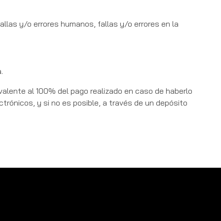
allas y/o errores humanos, fallas y/o errores en la
.
uivalente al 100% del pago realizado en caso de haberlo
trónicos, y si no es posible, a través de un depósito