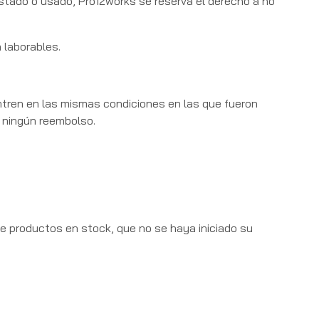
stado o usado, Pro12works se reserva el derecho a no
 laborables.
entren en las mismas condiciones en las que fueron
 ningún reembolso.
de productos en stock, que no se haya iniciado su