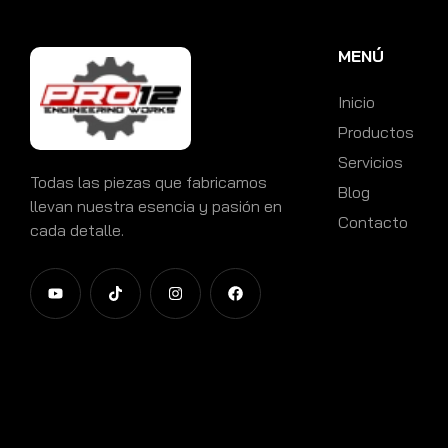
MENÚ
Inicio
Productos
Servicios
Todas las piezas que fabricamos
Blog
llevan nuestra esencia y pasión en
Contacto
cada detalle.