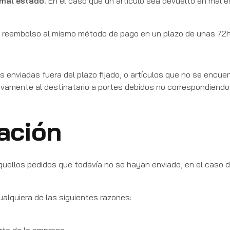
mal estado.
En el caso que un artículo sea devuelto en mal e
 reembolso al mismo método de pago en un plazo de unas 72h
 enviadas fuera del plazo fijado, o artículos que no se encu
evamente al destinatario a portes debidos no correspondiendo
lación
quellos pedidos que todavía no se hayan enviado, en el caso 
alquiera de las siguientes razones: