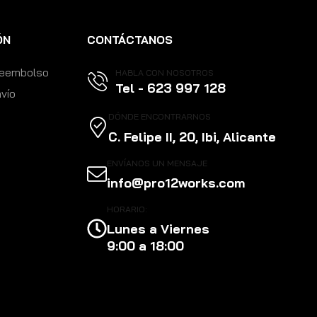
ÓN
CONTÁCTANOS
 reembolso
HABLA CON NOSOTROS
Tel - 623 997 128
nvío
DÓNDE ENCONTRARNOS
C. Felipe II, 20, Ibi, Alicante
ENVÍANOS UN MENSAJE
info@pro12works.com
HORARIO:
Lunes a Viernes
9:00 a 18:00