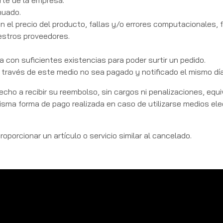
rte de la empresa.
nuado.
n el precio del producto, fallas y/o errores computacionales, f
uestros proveedores.
con suficientes existencias para poder surtir un pedido.
 través de este medio no sea pagado y notificado el mismo día
recho a recibir su reembolso, sin cargos ni penalizaciones, eq
isma forma de pago realizada en caso de utilizarse medios elec
porcionar un artículo o servicio similar al cancelado.