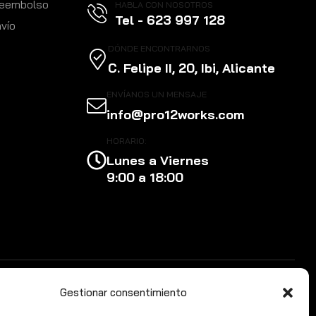
 reembolso
HABLA CON NOSOTROS
Tel - 623 997 128
nvío
DÓNDE ENCONTRARNOS
C. Felipe II, 20, Ibi, Alicante
ENVÍANOS UN MENSAJE
info@pro12works.com
HORARIO:
Lunes a Viernes
9:00 a 18:00
Gestionar consentimiento