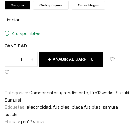
Sangría
Cielo púrpura
Selva Negra
Limpiar
4 disponibles
CANTIDAD
AÑADIR AL CARRITO
Categorías:
Componentes y rendimiento
,
Pro12works
,
Suzuki
Samurai
Etiquetas:
electricidad
,
fusibles
,
placa fusibles
,
samurai
,
suzuki
Marcas:
pro12works