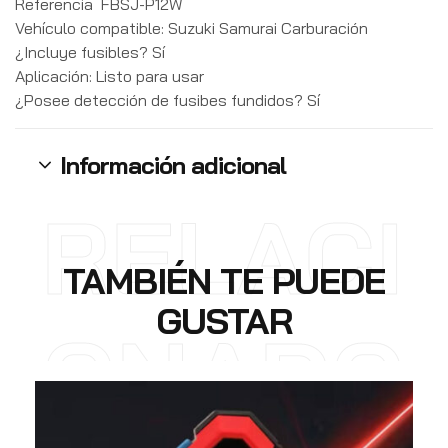
Referencia
FBSJ-P12W
Vehículo compatible: Suzuki Samurai Carburación
¿Incluye fusibles? Sí
Aplicación: Listo para usar
¿Posee detección de fusibes fundidos? Sí
Información adicional
RELACI
TAMBIÉN TE PUEDE
GUSTAR
ONADO