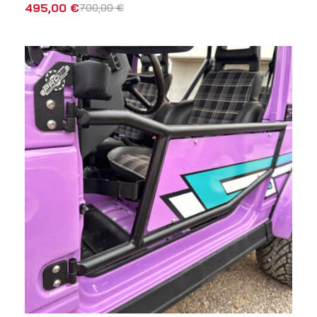
495,00
€
700,00
€
AÑADIR AL CARRITO
VISTA RÁPIDA