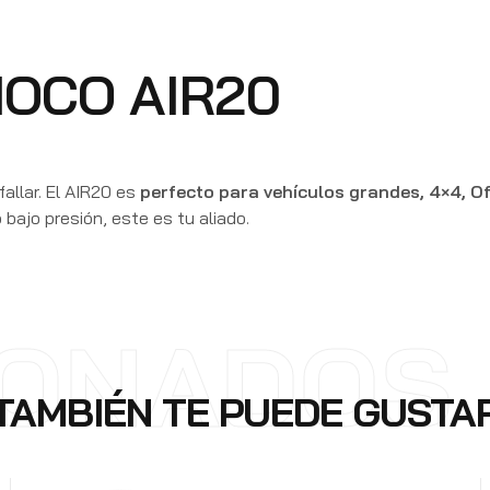
 NOCO AIR20
llar. El AIR20 es
perfecto para vehículos grandes, 4×4, O
o bajo presión, este es tu aliado.
IONADOS 
TAMBIÉN TE PUEDE GUSTA