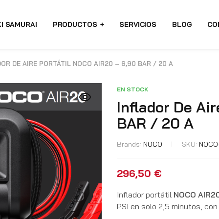
I SAMURAI
PRODUCTOS
SERVICIOS
BLOG
CO
OR DE AIRE PORTÁTIL NOCO AIR20 – 6,90 BAR / 20 A
EN STOCK
Inflador De Ai
BAR / 20 A
Brands:
NOCO
SKU:
NOCO-
296,50
€
Inflador portátil
NOCO AIR20
PSI en solo 2,5 minutos, con