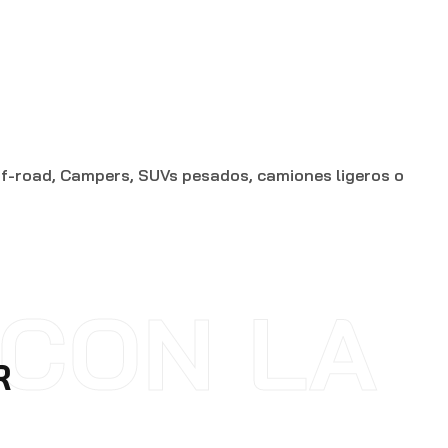
ff-road, Campers, SUVs pesados, camiones ligeros o
CON LA
R