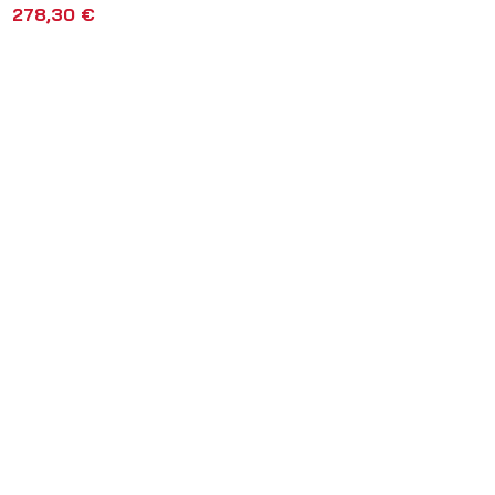
278,30
€
AÑADIR AL CARRITO
VISTA RÁPIDA