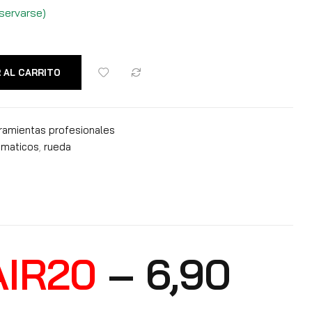
servarse)
 AL CARRITO
ramientas profesionales
maticos
,
rueda
IR20
– 6,90