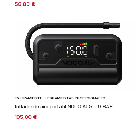
58,00
€
AÑADIR AL CARRITO
VISTA RÁPIDA
EQUIPAMIENTO
,
HERRAMIENTAS PROFESIONALES
Inflador de aire portátil NOCO AL5 – 9 BAR
105,00
€
AÑADIR AL CARRITO
VISTA RÁPIDA