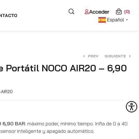
Acceder
(0)
NTACTO
Español
▼
PREV
SIGUIENTE
re Portátil NOCO AIR20 – 6,90
233,90
€
85,00
€
AIR20
 6,90 BAR
: máximo poder, mínimo tiempo. Infla de 0 a 40
 sensor inteligente y apagado automático.