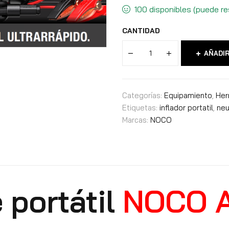
100 disponibles (puede re
CANTIDAD
AÑADIR
Categorías:
Equipamiento
,
Her
Etiquetas:
inflador portatil
,
neu
Marcas:
NOCO
e portátil
NOCO A