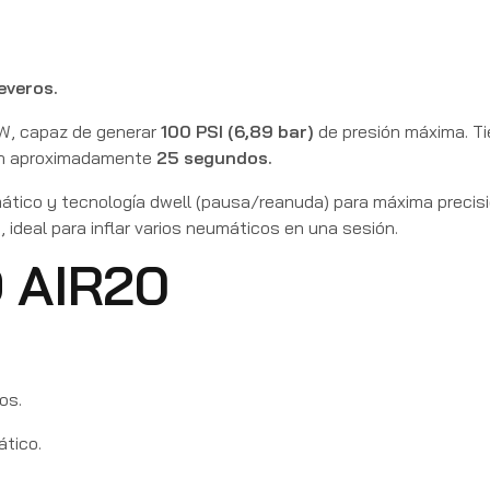
everos.
 W, capaz de generar
100 PSI (6,89 bar)
de presión máxima. Ti
 en aproximadamente
25 segundos.
tico y tecnología dwell (pausa/reanuda) para máxima precisi
ideal para inflar varios neumáticos en una sesión.
 AIR20
os.
tico.