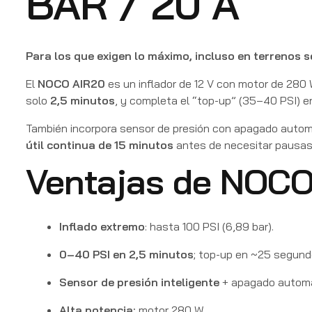
BAR / 20 A
Para los que exigen lo máximo, incluso en terrenos s
El
NOCO AIR20
es un inflador de 12 V con motor de 280
solo
2,5 minutos
, y completa el “top-up” (35–40 PSI)
También incorpora sensor de presión con apagado automá
útil continua de 15 minutos
antes de necesitar pausas, 
Ventajas de NOCO
Inflado extremo
: hasta 100 PSI (6,89 bar).
0–40 PSI en 2,5 minutos
; top-up en ~25 segund
Sensor de presión inteligente
+ apagado automá
Alta potencia:
motor 280 W.